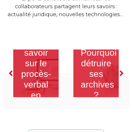
collaborateurs partagent leurs savoirs :
actualité juridique, nouvelles technologies…
Tout
savoir
Pourquoi
sur le
détruire
on
procès-
ses
MÉRIQUE
verbal
archives
en
?
copropriété