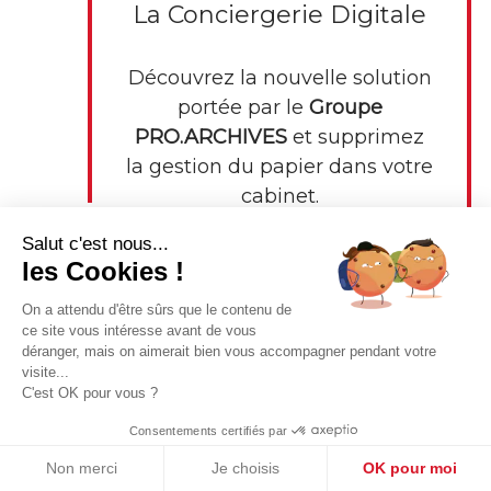
La Conciergerie Digitale
Découvrez la nouvelle solution
portée par le
Groupe
PRO.ARCHIVES
et supprimez
la gestion du papier dans votre
cabinet.
Salut c'est nous...
les Cookies !
On a attendu d'être sûrs que le contenu de
ce site vous intéresse avant de vous
déranger, mais on aimerait bien vous accompagner pendant votre
visite...
C'est OK pour vous ?
L'Archivage
Consentements certifiés par
Externalisez la gestion de vos
Non merci
Je choisis
OK pour moi
archives avec nos solutions