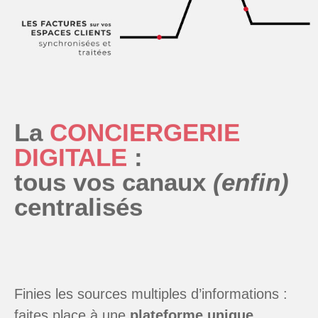
La
CONCIERGERIE
DIGITALE
:
tous vos canaux
(enfin)
centralisés
Finies les sources multiples d’informations :
faites place à une
plateforme unique
regroupant l’intégralité de vos documents
essentiels !
Valorisez vos équipes en redirigeant leur