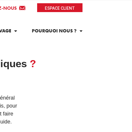
Z-NOUS
ESPACE CLIENT
VAGE
POURQUOI NOUS ?
riques
?
général
is, pour
t faire
guide.