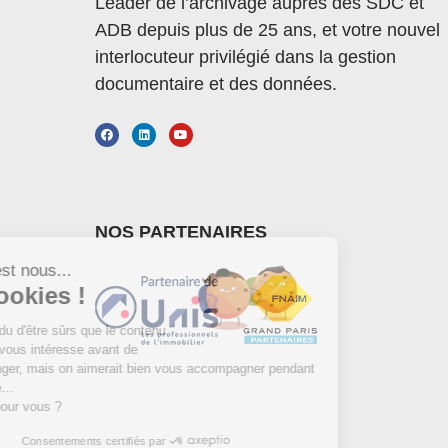
Leader de l’archivage auprès des SDC et
ADB depuis plus de 25 ans, et votre nouvel
interlocuteur privilégié dans la gestion
documentaire et des données.
NOS PARTENAIRES
Salut c'est nous...
les Cookies !
On a attendu d'être sûrs que le contenu
de ce site vous intéresse avant de
vous déranger, mais on aimerait bien vous accompagner pendant
votre visite...
C'est OK pour vous ?
Consentements certifiés par